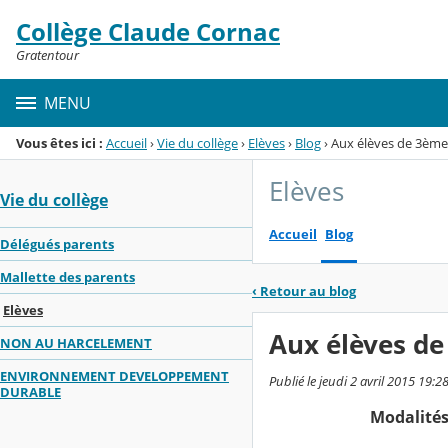
Panneau de gestion des cookies
Collège Claude Cornac
Menu de la rubrique
Contenu
Gratentour
MENU
Vous êtes ici :
Accueil
›
Vie du collège
›
Elèves
›
Blog
›
Aux élèves de 3ème 
Elèves
Vie du collège
Accueil
Blog
Délégués parents
Mallette des parents
‹
Retour au blog
Elèves
Aux élèves de
NON AU HARCELEMENT
ENVIRONNEMENT DEVELOPPEMENT
Publié le jeudi 2 avril 2015 19:28
DURABLE
Modalités