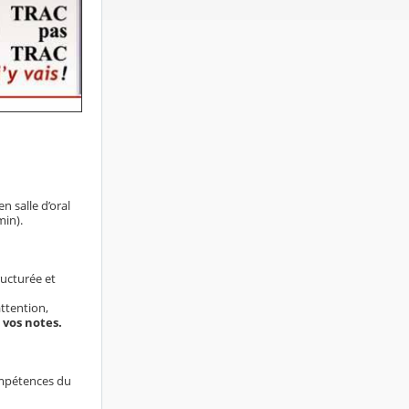
n salle d’oral
min).
ructurée et
attention,
e vos notes.
ompétences du