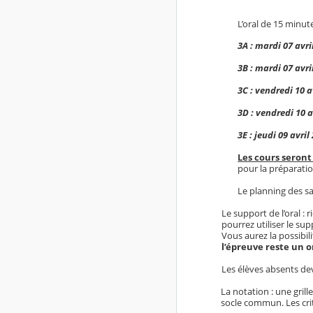
L’oral de 15 minut
3A : mardi 07 avr
3B : mardi 07 avr
3C : vendredi 10 a
3D : vendredi 10 
3E : jeudi 09 avri
Les cours seron
pour la préparatio
Le planning des sal
Le support de l’oral :
pourrez utiliser le su
Vous aurez la possibil
l’épreuve reste un or
Les élèves absents dev
La notation : une gri
socle commun. Les crit