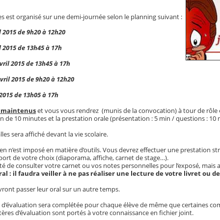
es est organisé sur une demi-journée selon le planning suivant :
il 2015 de 9h20 à 12h20
il 2015 de 13h45 à 17h
vril 2015 de 13h45 à 17h
avril 2015 de 9h20 à 12h20
l 2015 de 13h05 à 17h
t maintenus
et vous vous rendrez (munis de la convocation) à tour de rôle e
n de 10 minutes et la prestation orale (présentation : 5 min / questions : 10 
les sera affiché devant la vie scolaire.
 rien n’est imposé en matière d’outils. Vous devrez effectuer une prestation st
pport de votre choix (diaporama, affiche, carnet de stage…).
ité de consulter votre carnet ou vos notes personnelles pour l’exposé, mais 
al : il faudra veiller à ne pas réaliser une lecture de votre livret ou d
ront passer leur oral sur un autre temps.
lle d’évaluation sera complétée pour chaque élève de même que certaines c
ères d’évaluation sont portés à votre connaissance en fichier joint.