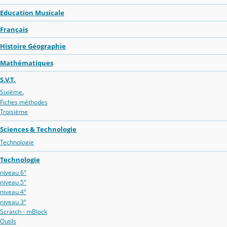
Education Musicale
Français
Histoire Géographie
Mathématiques
S.V.T.
Sixième.
Fiches méthodes
Troisième
Sciences & Technologie
Technologie
Technologie
niveau 6°
niveau 5°
niveau 4°
niveau 3°
Scratch - mBlock
Outils