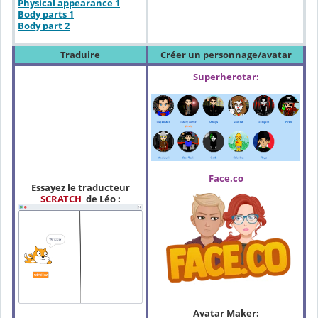
Physical appearance 1
Body parts 1
Body part 2
Traduire
Créer un personnage/avatar
Superherotar:
Face.co
Essayez le traducteur
SCRATCH
de Léo :
Avatar Maker: