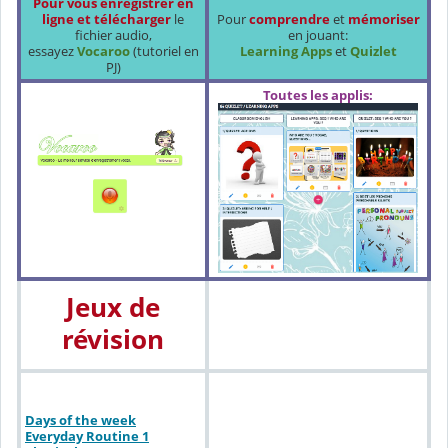
Pour vous enregistrer en
ligne et télécharger
le
Pour
comprendre
et
mémoriser
fichier audio,
en jouant:
essayez
Vocaroo
(tutoriel en
Learning Apps
et
Quizlet
PJ)
Toutes les applis:
Jeux de
révision
Days of the week
Everyday Routine 1