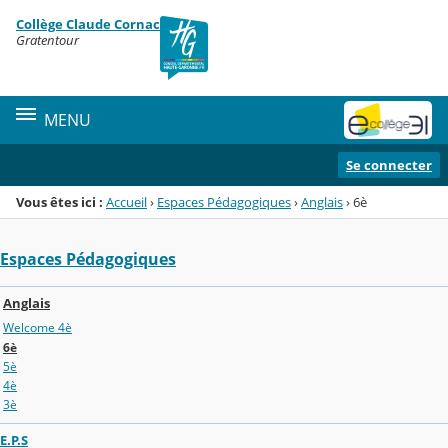
Panneau de gestion des cookies
Collège Claude Cornac
Menu de la rubrique
Contenu
Gratentour
MENU
Se connecter
Vous êtes ici :
Accueil
›
Espaces Pédagogiques
›
Anglais
›
6è
Espaces Pédagogiques
Anglais
Welcome 4è
6è
5è
4è
3è
E.P.S