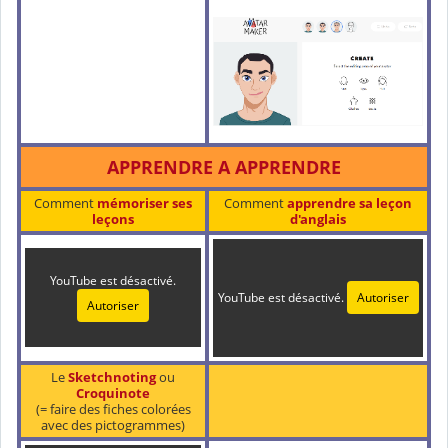
APPRENDRE A APPRENDRE
Comment
mémoriser ses
Comment
apprendre sa leçon
leçons
d'anglais
YouTube est désactivé.
YouTube est désactivé.
Autoriser
Autoriser
Le
Sketchnoting
ou
Croquinote
(= faire des fiches colorées
avec des pictogrammes)