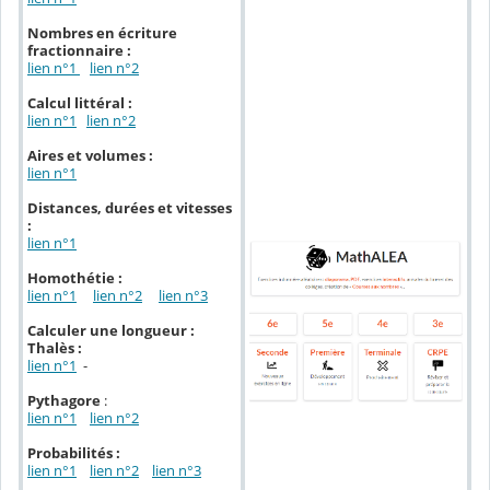
Nombres en écriture
fractionnaire :
lien n°1
lien n°2
Calcul littéral :
lien n°1
lien n°2
Aires et volumes :
lien n°1
Distances, durées et vitesses
:
lien n°1
Homothétie :
lien n°1
lien n°2
lien n°3
Calculer une longueur :
Thalès :
lien n°1
-
Pythagore
:
lien n°1
lien n°2
Probabilités :
lien n°1
lien n°2
lien n°3