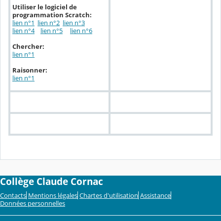
Utiliser le logiciel de
programmation Scratch:
lien n°1
lien n°2
lien n°3
lien n°4
lien n°5
lien n°6
Chercher:
lien n°1
Raisonner:
lien n°1
Collège Claude Cornac
Contacts
Mentions légales
Chartes d'utilisation
Assistance
Données personnelles