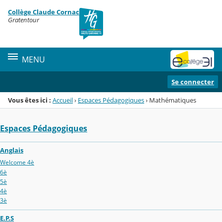
Panneau de gestion des cookies
Collège Claude Cornac
Menu de la rubrique
Contenu
Gratentour
MENU
Se connecter
Vous êtes ici :
Accueil
›
Espaces Pédagogiques
›
Mathématiques
Espaces Pédagogiques
Anglais
Welcome 4è
6è
5è
4è
3è
E.P.S