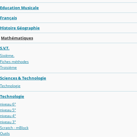
Education Musicale
Français
Histoire Géographie
Mathématiques
S.V.T.
Sixième.
Fiches méthodes
Troisième
Sciences & Technologie
Technologie
Technologie
niveau 6°
niveau 5°
niveau 4°
niveau 3°
Scratch - mBlock
Outils