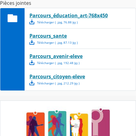
Pièces jointes
Parcours_éducation_art-768x450
Télécharger
( .
jpg
,
76.88
ko
)
Parcours_sante
Télécharger
( .
jpg
,
87.13
ko
)
Parcours_avenir-eleve
Télécharger
( .
jpg
,
192.48
ko
)
Parcours_citoyen-eleve
Télécharger
( .
jpg
,
212.29
ko
)