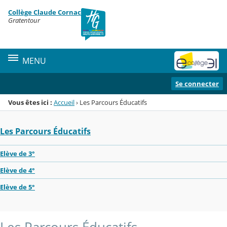
Panneau de gestion des cookies
Collège Claude Cornac
Menu de la rubrique
Contenu
Gratentour
MENU
Se connecter
Vous êtes ici :
Accueil
›
Les Parcours Éducatifs
Les Parcours Éducatifs
Elève de 3°
Elève de 4°
Elève de 5°