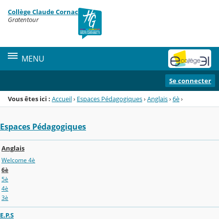
Panneau de gestion des cookies
Collège Claude Cornac
Menu de la rubrique
Contenu
Gratentour
MENU
Se connecter
Vous êtes ici :
Accueil
›
Espaces Pédagogiques
›
Anglais
›
6è
›
Espaces Pédagogiques
Anglais
Welcome 4è
6è
5è
4è
3è
E.P.S