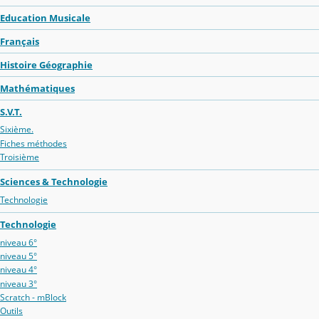
Education Musicale
Français
Histoire Géographie
Mathématiques
S.V.T.
Sixième.
Fiches méthodes
Troisième
Sciences & Technologie
Technologie
Technologie
niveau 6°
niveau 5°
niveau 4°
niveau 3°
Scratch - mBlock
Outils