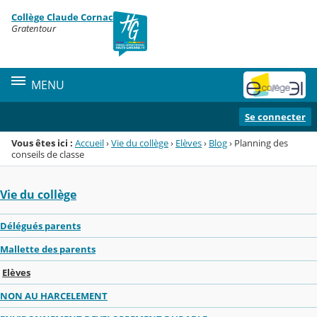
Panneau de gestion des cookies
Collège Claude Cornac
Menu de la rubrique
Contenu
Gratentour
MENU
Se connecter
Vous êtes ici :
Accueil
›
Vie du collège
›
Elèves
›
Blog
›
Planning des
conseils de classe
Vie du collège
Délégués parents
Mallette des parents
Elèves
NON AU HARCELEMENT