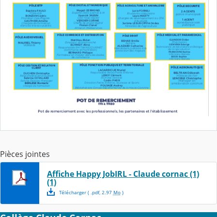
Pièces jointes
Affiche Happy JobIRL - Claude cornac (1)
(1)
Télécharger
( .
pdf
,
2.97
Mo
)