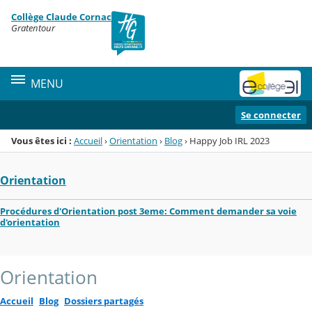
Panneau de gestion des cookies
Collège Claude Cornac
Menu de la rubrique
Contenu
Gratentour
MENU
Se connecter
Vous êtes ici :
Accueil
›
Orientation
›
Blog
›
Happy Job IRL 2023
Orientation
Procédures d'Orientation post 3eme: Comment demander sa voie
d'orientation
Orientation
Accueil
Blog
Dossiers partagés