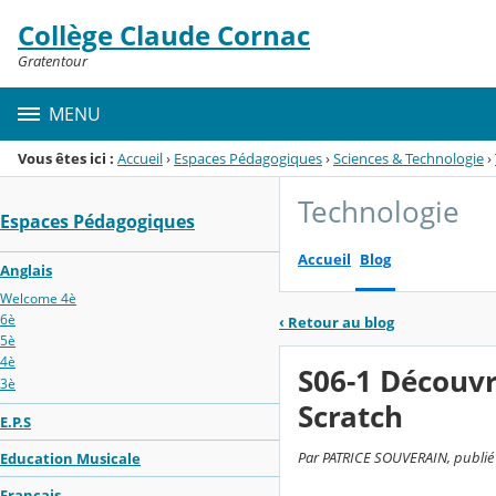
Panneau de gestion des cookies
Collège Claude Cornac
Menu de la rubrique
Contenu
Gratentour
MENU
Vous êtes ici :
Accueil
›
Espaces Pédagogiques
›
Sciences & Technologie
›
Technologie
Espaces Pédagogiques
Accueil
Blog
Anglais
Welcome 4è
6è
‹
Retour au blog
5è
4è
S06-1 Découv
3è
Scratch
E.P.S
Par PATRICE SOUVERAIN, publié l
Education Musicale
Français