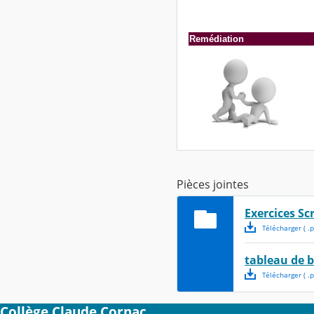
Remédiation
Pièces jointes
Exercices Sc
Télécharger
( .
p
tableau de 
Télécharger
( .
p
Collège Claude Cornac