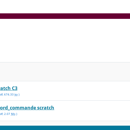
ratch C3
df
,
674.33
ko
)
bord_commande scratch
df
,
2.07
Mo
)