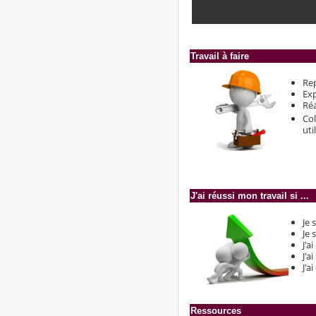
Travail à faire
Rep
Exp
Réa
Col
uti
J'ai réussi mon travail si ...
Je 
Je 
J'a
J'a
J'a
Ressources