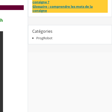
consigne ?
Glossaire : comprendre les mots de la
consigne
ch
Catégories
ProgRobot