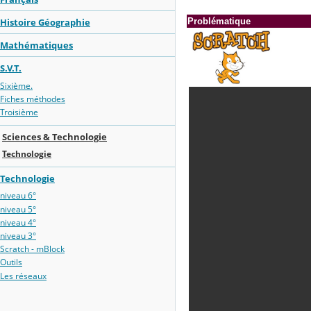
Histoire Géographie
Problématique
Mathématiques
S.V.T.
Sixième.
Fiches méthodes
Troisième
Sciences & Technologie
Technologie
Technologie
niveau 6°
niveau 5°
niveau 4°
niveau 3°
Scratch - mBlock
Outils
Les réseaux