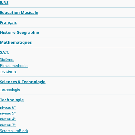
E.P.S
Education Musicale
Français
Histoire Géographie
Mathématiques
S.V.T.
Sixième.
Fiches méthodes
Troisième
Sciences & Technologie
Technologie
Technologie
niveau 6°
niveau 5°
niveau 4°
niveau 3°
Scratch - mBlock