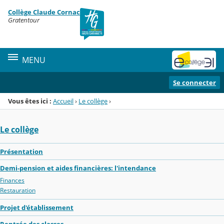
Panneau de gestion des cookies
Collège Claude Cornac
Menu de la rubrique
Contenu
Gratentour
MENU
Se connecter
Vous êtes ici :
Accueil
›
Le collège
›
Le collège
Présentation
Demi-pension et aides financières: l'intendance
Finances
Restauration
Projet d'établissement