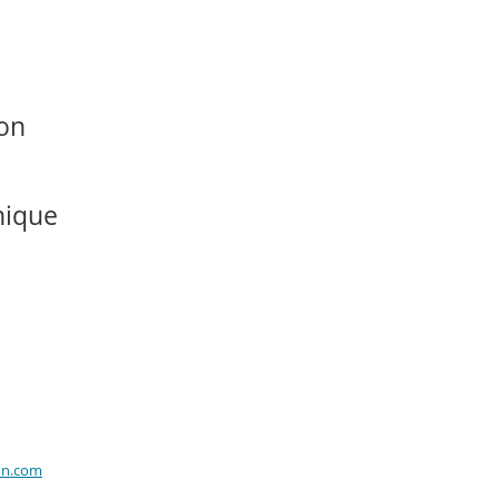
ion
nique
on.com