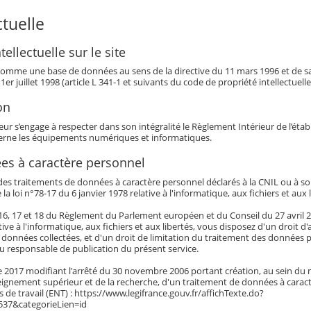
ctuelle
tellectuelle sur le site
it comme une base de données au sens de la directive du 11 mars 1996 et de s
 1er juillet 1998 (article L 341-1 et suivants du code de propriété intellectuelle
on
sateur s’engage à respecter dans son intégralité le Règlement Intérieur de l’éta
erne les équipements numériques et informatiques.
es à caractère personnel
des traitements de données à caractère personnel déclarés à la CNIL ou à s
e la loi n°78-17 du 6 janvier 1978 relative à l'informatique, aux fichiers et aux 
, 16, 17 et 18 du Règlement du Parlement européen et du Conseil du 27 avril 20
tive à l'informatique, aux fichiers et aux libertés, vous disposez d'un droit d'
s données collectées, et d'un droit de limitation du traitement des données
 responsable de publication du présent service.
re 2017 modifiant l'arrêté du 30 novembre 2006 portant création, au sein du 
seignement supérieur et de la recherche, d'un traitement de données à carac
 de travail (ENT) : https://www.legifrance.gouv.fr/affichTexte.do?
37&categorieLien=id