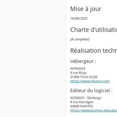
Mise à jour
16/09/2025
Charte d'utilisat
[À compléter]
Réalisation tech
Hébergeur :
NFRANCE
9 rue Ritay
31000 TOULOUSE
https://www.nfrance.com
Editeur du logiciel :
KOSMOS - Skolengo
8 rue Kervégan
44000 NANTES
https://www.kosmos-educati