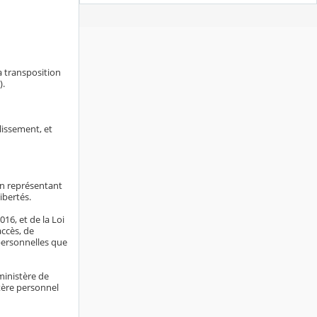
a transposition
).
blissement, et
on représentant
libertés.
16, et de la Loi
accès, de
 personnelles que
ministère de
tère personnel