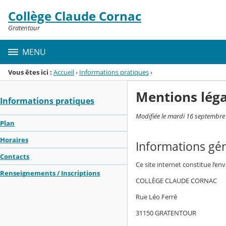
Panneau de gestion des cookies
Collège Claude Cornac
Menu de la rubrique
Contenu
Gratentour
MENU
Vous êtes ici :
Accueil
›
Informations pratiques
›
Mentions léga
Informations pratiques
Modifiée le mardi 16 septembre
Plan
Horaires
Informations gé
Contacts
Ce site internet constitue l’en
Renseignements / Inscriptions
COLLÈGE CLAUDE CORNAC
Rue Léo Ferré
31150 GRATENTOUR