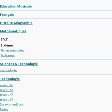
Education Musicale
Français
Histoire Géographie
Mathématiques
S.V.T.
Sixième.
Fiches méthodes
Troisième
Sciences & Technologie
Technologie
Technologie
niveau 6°
niveau 5°
niveau 4°
niveau 3°
Scratch - mBlock
Outils