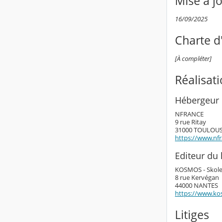
Mise à j
16/09/2025
Charte d'
[À compléter]
Réalisat
Hébergeur 
NFRANCE
9 rue Ritay
31000 TOULOU
https://www.nf
Editeur du l
KOSMOS - Skol
8 rue Kervégan
44000 NANTES
https://www.ko
Litiges