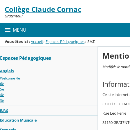
Panneau de gestion des cookies
Collège Claude Cornac
Menu de la rubrique
Contenu
Gratentour
MENU
Vous êtes ici :
Accueil
›
Espaces Pédagogiques
›
S.V.T.
Mentio
Espaces Pédagogiques
Modifiée le mard
Anglais
Welcome 4è
Informat
6è
5è
Ce site internet
4è
3è
COLLÈGE CLAU
E.P.S
Rue Léo Ferré
Education Musicale
31150 GRATEN
Français