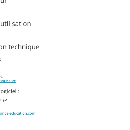
our
utilisation
ion technique
:
SE
rance.com
ogiciel :
engo
smos-education.com