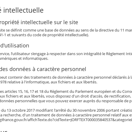
 intellectuelle
opriété intellectuelle sur le site
 site se définit comme une base de données au sens de la directive du 11 mars 
341-1 et suivants du code de propriété intellectuelle).
d'utilisation
service, l’utilisateur s’engage à respecter dans son intégralité le Règlement I
mériques et informatiques.
 des données à caractère personnel
eut contenir des traitements de données à caractère personnel déclarés à la 
978 relative à l'informatique, aux fichiers et aux libertés.
es articles 15, 16, 17 et 18 du Règlement du Parlement européen et du Conseil 
aux fichiers et aux libertés, vous disposez d'un droit d'accès, de rectificatio
données personnelles que vous pouvez exercer auprès du responsable de pu
té du 13 octobre 2017 modifiant l'arrêté du 30 novembre 2006 portant créatio
 la recherche, d'un traitement de données à caractère personnel relatif aux 
egifrance.gouv.fr/affichTexte.do?cidTexte=JORFTEXT000035840537&categorie