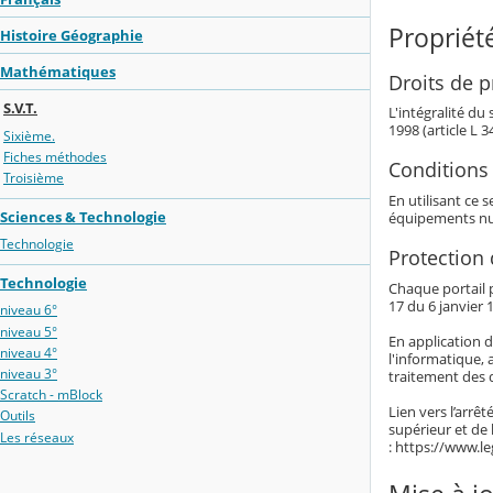
Propriété
Histoire Géographie
Mathématiques
Droits de pr
S.V.T.
L'intégralité du
1998 (article L 
Sixième.
Fiches méthodes
Conditions 
Troisième
En utilisant ce 
Sciences & Technologie
équipements nu
Technologie
Protection
Technologie
Chaque portail p
17 du 6 janvier 1
niveau 6°
niveau 5°
En application d
niveau 4°
l'informatique, 
niveau 3°
traitement des 
Scratch - mBlock
Lien vers l’arrê
Outils
supérieur et de
Les réseaux
: https://www.l