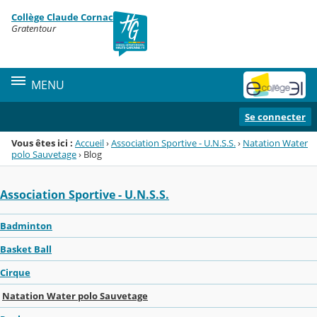
Panneau de gestion des cookies
Collège Claude Cornac
Menu de la rubrique
Contenu
Gratentour
MENU
Se connecter
Vous êtes ici :
Accueil
›
Association Sportive - U.N.S.S.
›
Natation Water
polo Sauvetage
›
Blog
Association Sportive - U.N.S.S.
Badminton
Basket Ball
Cirque
Natation Water polo Sauvetage